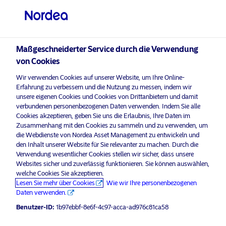
Professioneller Anleger
Maßgeschneiderter Service durch die Verwendung
visit NordeaAssetManagement.com
von Cookies
Wir verwenden Cookies auf unserer Website, um Ihre Online-
Erfahrung zu verbessern und die Nutzung zu messen, indem wir
unsere eigenen Cookies und Cookies von Drittanbietern und damit
Bitte wählen Sie Ihr Anlegerprofil
verbundenen personenbezogenen Daten verwenden. Indem Sie alle
aus
Cookies akzeptieren, geben Sie uns die Erlaubnis, Ihre Daten im
Zusammenhang mit den Cookies zu sammeln und zu verwenden, um
Land
die Webdienste von Nordea Asset Management zu entwickeln und
den Inhalt unserer Website für Sie relevanter zu machen. Durch die
Verwendung wesentlicher Cookies stellen wir sicher, dass unsere
Österreich
Websites sicher und zuverlässig funktionieren. Sie können auswählen,
welche Cookies Sie akzeptieren.
Lesen Sie mehr über Cookies
Wie wir Ihre personenbezogenen
Sprache
Daten verwenden.
Benutzer-ID:
1b97ebbf-8e6f-4c97-acca-ad976c81ca58
Deutsch