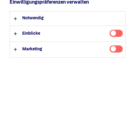
Anleger-Typ
Einwilligungspräferenzen verwalten
Professioneller Anleger
Privater Anleger
Notwendig
Einblicke
Marketing