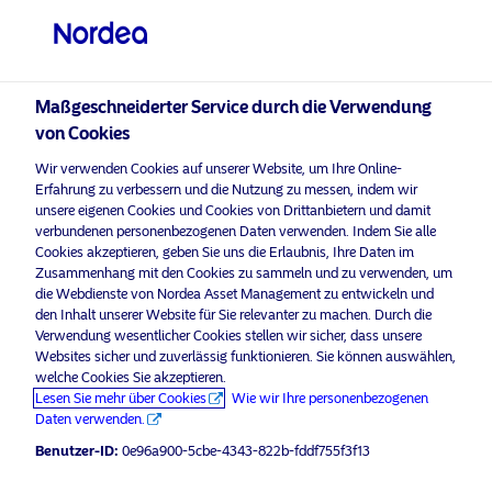
Professioneller Anleger
visit NordeaAssetManagement.com
Maßgeschneiderter Service durch die Verwendung
von Cookies
Erfahrung zählt
Wir verwenden Cookies auf unserer Website, um Ihre Online-
Bitte wählen Sie Ihr Anlegerprofil
Erfahrung zu verbessern und die Nutzung zu messen, indem wir
aus
unsere eigenen Cookies und Cookies von Drittanbietern und damit
verbundenen personenbezogenen Daten verwenden. Indem Sie alle
Cookies akzeptieren, geben Sie uns die Erlaubnis, Ihre Daten im
Land
Zusammenhang mit den Cookies zu sammeln und zu verwenden, um
die Webdienste von Nordea Asset Management zu entwickeln und
Österreich
den Inhalt unserer Website für Sie relevanter zu machen. Durch die
Verwendung wesentlicher Cookies stellen wir sicher, dass unsere
Websites sicher und zuverlässig funktionieren. Sie können auswählen,
Sprache
welche Cookies Sie akzeptieren.
Lesen Sie mehr über Cookies
Wie wir Ihre personenbezogenen
Daten verwenden.
Deutsch
Benutzer-ID:
0e96a900-5cbe-4343-822b-fddf755f3f13