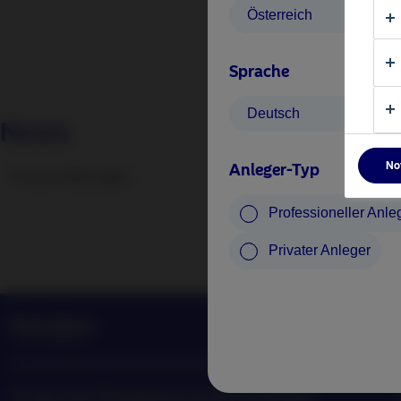
Wesentlic
Österreich
Rechtlich
Nachhaltigk
Sprache
Multimedia-
Deutsch
News
No
Anleger-Typ
Nutzungsbedi
Pressemitteilungen
Datenschutzer
Professioneller Anle
Cookie-Richtli
Privater Anleger
Zugänglichkei
Nordea Asset Management ist einer der größten