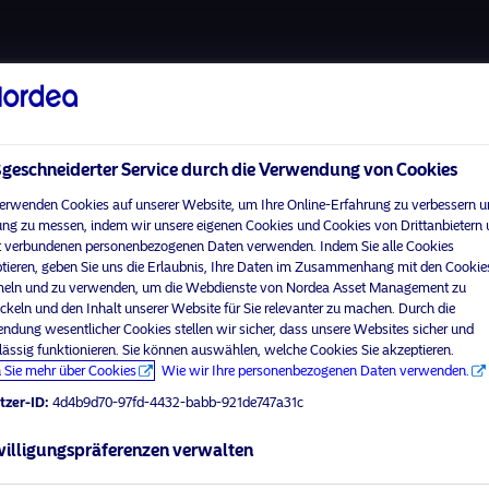
Über uns
Fonds
Vera
eschneiderter Service durch die Verwendung von Cookies
erwenden Cookies auf unserer Website, um Ihre Online-Erfahrung zu verbessern u
ng zu messen, indem wir unsere eigenen Cookies und Cookies von Drittanbietern
 verbundenen personenbezogenen Daten verwenden. Indem Sie alle Cookies
tieren, geben Sie uns die Erlaubnis, Ihre Daten im Zusammenhang mit den Cookie
Verantwortung
ln und zu verwenden, um die Webdienste von Nordea Asset Management zu
Investments
ckeln und den Inhalt unserer Website für Sie relevanter zu machen. Durch die
ndung wesentlicher Cookies stellen wir sicher, dass unsere Websites sicher und
visit No
lässig funktionieren. Sie können auswählen, welche Cookies Sie akzeptieren.
se und Wertentwicklung
ESG Lernzentrum
 Sie mehr über Cookies
Wie wir Ihre personenbezogenen Daten verwenden.
te
Ein Pionier in ESG
tzer-ID:
4d4b9d70-97fd-4432-babb-921de747a31c
Ihr Anlegerprofil aus
echtlicher Dokumente
Die Führung übernehmen
illigungspräferenzen verwalten
he Dokumente
Aktiv engagiert