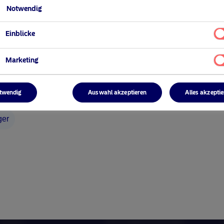
he Anlegerinfomationen
ESG Einblicke
Notwendig
e Mitteilungen
eitsbezogene Offenlegung
Einblicke
Center
Marketing
twendig
Auswahl akzeptieren
Alles akzepti
ngungen
klärung
ger
nien
t
Home
Nutzungsbedingungen