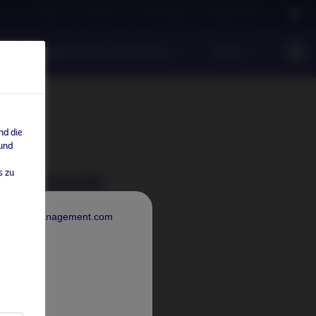
Careers
Contact us
NAM Global
Nordea Group
ntwortungsbewusste Investments
News
nd die
 und
s zu
sbewusste
rdeaAssetManagement.com