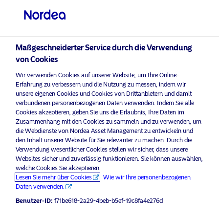
Professioneller Anleger
Maßgeschneiderter Service durch die Verwendung
visit NordeaAssetManagement.com
von Cookies
Wir verwenden Cookies auf unserer Website, um Ihre Online-
Erfahrung zu verbessern und die Nutzung zu messen, indem wir
unsere eigenen Cookies und Cookies von Drittanbietern und damit
Bitte wählen Sie Ihr Anlegerprofil
verbundenen personenbezogenen Daten verwenden. Indem Sie alle
aus
Cookies akzeptieren, geben Sie uns die Erlaubnis, Ihre Daten im
Zusammenhang mit den Cookies zu sammeln und zu verwenden, um
Land
die Webdienste von Nordea Asset Management zu entwickeln und
den Inhalt unserer Website für Sie relevanter zu machen. Durch die
Verwendung wesentlicher Cookies stellen wir sicher, dass unsere
Österreich
Websites sicher und zuverlässig funktionieren. Sie können auswählen,
welche Cookies Sie akzeptieren.
Lesen Sie mehr über Cookies
Wie wir Ihre personenbezogenen
Sprache
Daten verwenden.
Benutzer-ID:
f71be618-2a29-4beb-b5ef-19c8fa4e276d
Deutsch