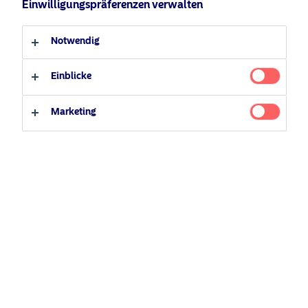
Einwilligungspräferenzen verwalten
Anleger-Typ
Notwendig
Professioneller Anleger
Privater Anleger
Einblicke
Marketing