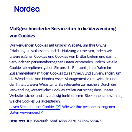
Professioneller Anleger
visit NordeaAssetManagement.com
Maßgeschneiderter Service durch die Verwendung
von Cookies
Die Führung übernehmen
Wir verwenden Cookies auf unserer Website, um Ihre Online-
Bitte wählen Sie Ihr Anlegerprofil
Erfahrung zu verbessern und die Nutzung zu messen, indem wir
unsere eigenen Cookies und Cookies von Drittanbietern und damit
aus
verbundenen personenbezogenen Daten verwenden. Indem Sie alle
Cookies akzeptieren, geben Sie uns die Erlaubnis, Ihre Daten im
Land
Zusammenhang mit den Cookies zu sammeln und zu verwenden, um
die Webdienste von Nordea Asset Management zu entwickeln und
den Inhalt unserer Website für Sie relevanter zu machen. Durch die
Österreich
Verwendung wesentlicher Cookies stellen wir sicher, dass unsere
Websites sicher und zuverlässig funktionieren. Sie können auswählen,
welche Cookies Sie akzeptieren.
Sprache
Lesen Sie mehr über Cookies
Wie wir Ihre personenbezogenen
Daten verwenden.
Deutsch
Benutzer-ID:
05a200fb-56af-4336-8776-572bb2653473