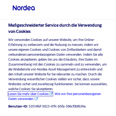
Professioneller Anleger
Maßgeschneiderter Service durch die Verwendung
visit NordeaAssetManagement.com
von Cookies
Wir verwenden Cookies auf unserer Website, um Ihre Online-
Erfahrung zu verbessern und die Nutzung zu messen, indem wir
unsere eigenen Cookies und Cookies von Drittanbietern und damit
Bitte wählen Sie Ihr Anlegerprofil
verbundenen personenbezogenen Daten verwenden. Indem Sie alle
aus
Cookies akzeptieren, geben Sie uns die Erlaubnis, Ihre Daten im
Zusammenhang mit den Cookies zu sammeln und zu verwenden, um
Land
die Webdienste von Nordea Asset Management zu entwickeln und
den Inhalt unserer Website für Sie relevanter zu machen. Durch die
Verwendung wesentlicher Cookies stellen wir sicher, dass unsere
Österreich
Websites sicher und zuverlässig funktionieren. Sie können auswählen,
welche Cookies Sie akzeptieren.
Lesen Sie mehr über Cookies
Wie wir Ihre personenbezogenen
Sprache
Daten verwenden.
Benutzer-ID:
53514fef-5023-47fc-b5fa-396cf0bf639a
Deutsch