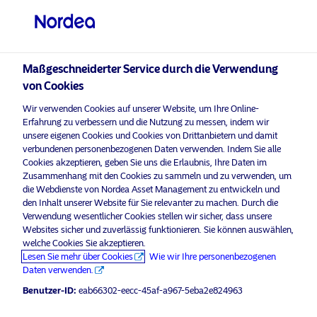
Professioneller Anleger
Maßgeschneiderter Service durch die Verwendung
visit NordeaAssetManagement.com
von Cookies
Wir verwenden Cookies auf unserer Website, um Ihre Online-
Erfahrung zu verbessern und die Nutzung zu messen, indem wir
unsere eigenen Cookies und Cookies von Drittanbietern und damit
Bitte wählen Sie Ihr Anlegerprofil
verbundenen personenbezogenen Daten verwenden. Indem Sie alle
aus
Cookies akzeptieren, geben Sie uns die Erlaubnis, Ihre Daten im
Zusammenhang mit den Cookies zu sammeln und zu verwenden, um
Land
die Webdienste von Nordea Asset Management zu entwickeln und
den Inhalt unserer Website für Sie relevanter zu machen. Durch die
Verwendung wesentlicher Cookies stellen wir sicher, dass unsere
Österreich
Websites sicher und zuverlässig funktionieren. Sie können auswählen,
welche Cookies Sie akzeptieren.
Lesen Sie mehr über Cookies
Wie wir Ihre personenbezogenen
Sprache
Daten verwenden.
Benutzer-ID:
eab66302-eecc-45af-a967-5eba2e824963
Deutsch