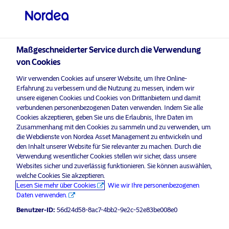
Professioneller Anleger
visit NordeaAssetManagement.com
Maßgeschneiderter Service durch die Verwendung
von Cookies
Bitte wählen Sie Ihr Anlegerprofil
Wir verwenden Cookies auf unserer Website, um Ihre Online-
aus
Erfahrung zu verbessern und die Nutzung zu messen, indem wir
unsere eigenen Cookies und Cookies von Drittanbietern und damit
Land
verbundenen personenbezogenen Daten verwenden. Indem Sie alle
Nordea Asset Management ist einer der größten Asset
Cookies akzeptieren, geben Sie uns die Erlaubnis, Ihre Daten im
Manager in den nordischen Ländern und verfügt über
Zusammenhang mit den Cookies zu sammeln und zu verwenden, um
Österreich
eine globale Präsenz in Europa, Amerika und Asien.
die Webdienste von Nordea Asset Management zu entwickeln und
den Inhalt unserer Website für Sie relevanter zu machen. Durch die
Verwendung wesentlicher Cookies stellen wir sicher, dass unsere
Risikohinweise
Sprache
Websites sicher und zuverlässig funktionieren. Sie können auswählen,
welche Cookies Sie akzeptieren.
Lesen Sie mehr über Cookies
Wie wir Ihre personenbezogenen
Deutsch
Home
Nutzungsbedingungen
Daten verwenden.
Über uns
Datenschutzerklärung
Benutzer-ID:
56d24d58-8ac7-4bb2-9e2c-52e83be008e0
Anleger-Typ
Fonds
Cookie-Richtlinien