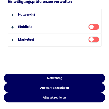
Einwilligungspräferenzen verwalten
Verantwortungsbewusste
Zugänglichkeit
Professioneller Anleger
Privater Anleger
Investments
Sitemap
Notwendig
News
Kontakt
Einblicke
Marketing
NAM Global
©2026 – Nordea Asset Management – alle Rechte vorbehalten
Notwendig
Auswahl akzeptieren
Alles akzeptieren