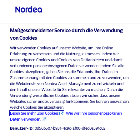
Professioneller Anleger
Maßgeschneiderter Service durch die Verwendung
visit NordeaAssetManagement.com
von Cookies
Wir verwenden Cookies auf unserer Website, um Ihre Online-
Erfahrung zu verbessern und die Nutzung zu messen, indem wir
unsere eigenen Cookies und Cookies von Drittanbietern und damit
Bitte wählen Sie Ihr Anlegerprofil
verbundenen personenbezogenen Daten verwenden. Indem Sie alle
aus
Cookies akzeptieren, geben Sie uns die Erlaubnis, Ihre Daten im
Zusammenhang mit den Cookies zu sammeln und zu verwenden, um
Land
die Webdienste von Nordea Asset Management zu entwickeln und
den Inhalt unserer Website für Sie relevanter zu machen. Durch die
Verwendung wesentlicher Cookies stellen wir sicher, dass unsere
Österreich
Websites sicher und zuverlässig funktionieren. Sie können auswählen,
welche Cookies Sie akzeptieren.
Lesen Sie mehr über Cookies
Wie wir Ihre personenbezogenen
Sprache
Daten verwenden.
Benutzer-ID:
0d56b507-b931-4c9c-af00-dfed8e591c82
Deutsch