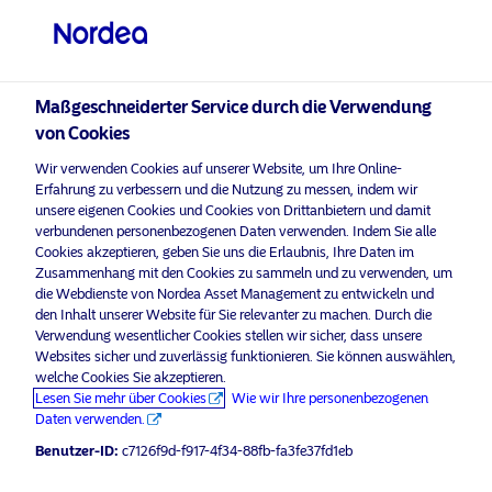
Professioneller Anleger
Maßgeschneiderter Service durch die Verwendung
visit NordeaAssetManagement.com
von Cookies
Wir verwenden Cookies auf unserer Website, um Ihre Online-
Erfahrung zu verbessern und die Nutzung zu messen, indem wir
unsere eigenen Cookies und Cookies von Drittanbietern und damit
Bitte wählen Sie Ihr Anlegerprofil
verbundenen personenbezogenen Daten verwenden. Indem Sie alle
aus
Cookies akzeptieren, geben Sie uns die Erlaubnis, Ihre Daten im
Zusammenhang mit den Cookies zu sammeln und zu verwenden, um
Land
die Webdienste von Nordea Asset Management zu entwickeln und
den Inhalt unserer Website für Sie relevanter zu machen. Durch die
Verwendung wesentlicher Cookies stellen wir sicher, dass unsere
Österreich
Websites sicher und zuverlässig funktionieren. Sie können auswählen,
welche Cookies Sie akzeptieren.
Lesen Sie mehr über Cookies
Wie wir Ihre personenbezogenen
Sprache
Daten verwenden.
Benutzer-ID:
c7126f9d-f917-4f34-88fb-fa3fe37fd1eb
Deutsch