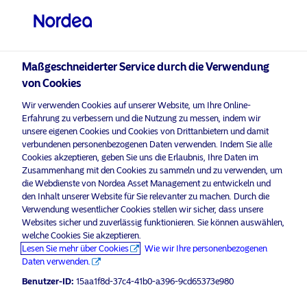
Professioneller Anleger
Maßgeschneiderter Service durch die Verwendung
visit NordeaAssetManagement.com
von Cookies
Wir verwenden Cookies auf unserer Website, um Ihre Online-
Erfahrung zu verbessern und die Nutzung zu messen, indem wir
unsere eigenen Cookies und Cookies von Drittanbietern und damit
Bitte wählen Sie Ihr Anlegerprofil
verbundenen personenbezogenen Daten verwenden. Indem Sie alle
aus
Cookies akzeptieren, geben Sie uns die Erlaubnis, Ihre Daten im
Zusammenhang mit den Cookies zu sammeln und zu verwenden, um
Land
die Webdienste von Nordea Asset Management zu entwickeln und
den Inhalt unserer Website für Sie relevanter zu machen. Durch die
Verwendung wesentlicher Cookies stellen wir sicher, dass unsere
Österreich
Websites sicher und zuverlässig funktionieren. Sie können auswählen,
welche Cookies Sie akzeptieren.
Lesen Sie mehr über Cookies
Wie wir Ihre personenbezogenen
Sprache
Daten verwenden.
Benutzer-ID:
15aa1f8d-37c4-41b0-a396-9cd65373e980
Deutsch