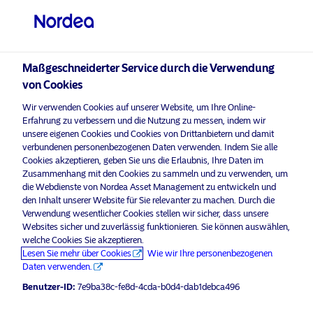
Professioneller Anleger
Maßgeschneiderter Service durch die Verwendung
visit NordeaAssetManagement.com
von Cookies
Wir verwenden Cookies auf unserer Website, um Ihre Online-
Erfahrung zu verbessern und die Nutzung zu messen, indem wir
unsere eigenen Cookies und Cookies von Drittanbietern und damit
Bitte wählen Sie Ihr Anlegerprofil
verbundenen personenbezogenen Daten verwenden. Indem Sie alle
aus
Cookies akzeptieren, geben Sie uns die Erlaubnis, Ihre Daten im
Zusammenhang mit den Cookies zu sammeln und zu verwenden, um
Land
die Webdienste von Nordea Asset Management zu entwickeln und
den Inhalt unserer Website für Sie relevanter zu machen. Durch die
Verwendung wesentlicher Cookies stellen wir sicher, dass unsere
Österreich
Websites sicher und zuverlässig funktionieren. Sie können auswählen,
welche Cookies Sie akzeptieren.
Lesen Sie mehr über Cookies
Wie wir Ihre personenbezogenen
Sprache
Daten verwenden.
Benutzer-ID:
7e9ba38c-fe8d-4cda-b0d4-dab1debca496
Deutsch