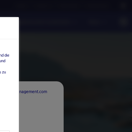
Careers
Contact us
NAM Global
Nordea Group
ntwortungsbewusste Investments
News
nd die
 und
s zu
rdeaAssetManagement.com