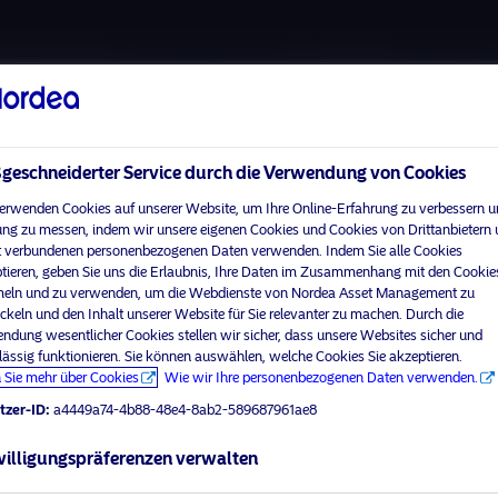
Über uns
Fonds
Vera
eschneiderter Service durch die Verwendung von Cookies
erwenden Cookies auf unserer Website, um Ihre Online-Erfahrung zu verbessern u
ng zu messen, indem wir unsere eigenen Cookies und Cookies von Drittanbietern
 verbundenen personenbezogenen Daten verwenden. Indem Sie alle Cookies
tieren, geben Sie uns die Erlaubnis, Ihre Daten im Zusammenhang mit den Cookie
ln und zu verwenden, um die Webdienste von Nordea Asset Management zu
ckeln und den Inhalt unserer Website für Sie relevanter zu machen. Durch die
ndung wesentlicher Cookies stellen wir sicher, dass unsere Websites sicher und
visit No
lässig funktionieren. Sie können auswählen, welche Cookies Sie akzeptieren.
 Sie mehr über Cookies
Wie wir Ihre personenbezogenen Daten verwenden.
tzer-ID:
a4449a74-4b88-48e4-8ab2-589687961ae8
Ihr Anlegerprofil aus
illigungspräferenzen verwalten