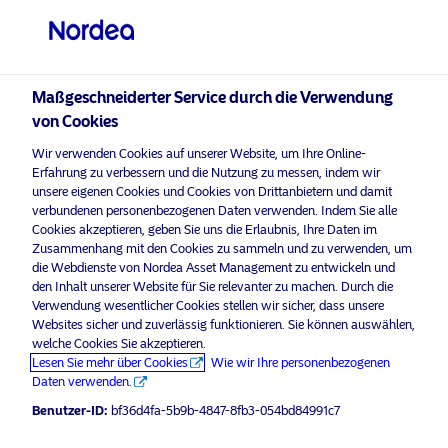
Professioneller Anleger
visit NordeaAssetManagement.com
Maßgeschneiderter Service durch die Verwendung
von Cookies
Bitte wählen Sie Ihr Anlegerprofil
Wir verwenden Cookies auf unserer Website, um Ihre Online-
aus
Erfahrung zu verbessern und die Nutzung zu messen, indem wir
unsere eigenen Cookies und Cookies von Drittanbietern und damit
Land
verbundenen personenbezogenen Daten verwenden. Indem Sie alle
Nordea Asset Management ist einer der größten Asset
Cookies akzeptieren, geben Sie uns die Erlaubnis, Ihre Daten im
Manager in den nordischen Ländern und verfügt über
Zusammenhang mit den Cookies zu sammeln und zu verwenden, um
Österreich
eine globale Präsenz in Europa, Amerika und Asien.
die Webdienste von Nordea Asset Management zu entwickeln und
den Inhalt unserer Website für Sie relevanter zu machen. Durch die
Verwendung wesentlicher Cookies stellen wir sicher, dass unsere
Risikohinweise
Sprache
Websites sicher und zuverlässig funktionieren. Sie können auswählen,
welche Cookies Sie akzeptieren.
Lesen Sie mehr über Cookies
Wie wir Ihre personenbezogenen
Deutsch
Home
Nutzungsbedingungen
Daten verwenden.
Über uns
Datenschutzerklärung
Benutzer-ID:
bf36d4fa-5b9b-4847-8fb3-054bd84991c7
Anleger-Typ
Fonds
Cookie-Richtlinien