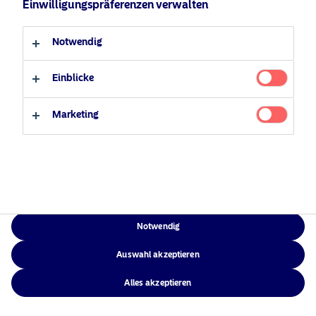
Einwilligungspräferenzen verwalten
Verantwortungsbewusste
Zugänglichkeit
Professioneller Anleger
Privater Anleger
Investments
Sitemap
Notwendig
News
Kontakt
Einblicke
Marketing
NAM Global
©2026 – Nordea Asset Management – alle Rechte vorbehalten
Notwendig
Auswahl akzeptieren
Alles akzeptieren