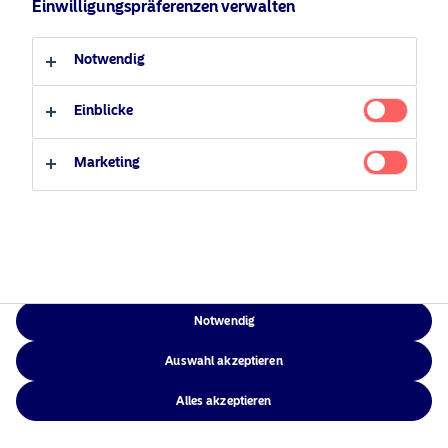
Einwilligungspräferenzen verwalten
Verantwortungsbewusste
Zugänglichkeit
Professioneller Anleger
Privater Anleger
Investments
Sitemap
Notwendig
News
Kontakt
Einblicke
Marketing
NAM Global
©2026 – Nordea Asset Management – alle Rechte vorbehalten
Notwendig
Auswahl akzeptieren
Alles akzeptieren