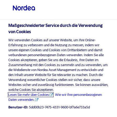
Professioneller Anleger
visit NordeaAssetManagement.com
Maßgeschneiderter Service durch die Verwendung
von Cookies
Bitte wählen Sie Ihr Anlegerprofil
Wir verwenden Cookies auf unserer Website, um Ihre Online-
aus
Erfahrung zu verbessern und die Nutzung zu messen, indem wir
unsere eigenen Cookies und Cookies von Drittanbietern und damit
Land
verbundenen personenbezogenen Daten verwenden. Indem Sie alle
Nordea Asset Management ist einer der größten Asset
Cookies akzeptieren, geben Sie uns die Erlaubnis, Ihre Daten im
Manager in den nordischen Ländern und verfügt über
Zusammenhang mit den Cookies zu sammeln und zu verwenden, um
Österreich
eine globale Präsenz in Europa, Amerika und Asien.
die Webdienste von Nordea Asset Management zu entwickeln und
den Inhalt unserer Website für Sie relevanter zu machen. Durch die
Verwendung wesentlicher Cookies stellen wir sicher, dass unsere
Risikohinweise
Sprache
Websites sicher und zuverlässig funktionieren. Sie können auswählen,
welche Cookies Sie akzeptieren.
Lesen Sie mehr über Cookies
Wie wir Ihre personenbezogenen
Deutsch
Home
Nutzungsbedingungen
Daten verwenden.
Über uns
Datenschutzerklärung
Benutzer-ID:
5dd00b23-7475-4331-9600-bf7a6e733a5d
Anleger-Typ
Fonds
Cookie-Richtlinien