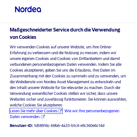
Professioneller Anleger
Maßgeschneiderter Service durch die Verwendung
visit NordeaAssetManagement.com
von Cookies
Wir verwenden Cookies auf unserer Website, um Ihre Online-
Erfahrung zu verbessern und die Nutzung zu messen, indem wir
Bitte wählen Sie Ihr Anlegerprofil
unsere eigenen Cookies und Cookies von Drittanbietern und damit
verbundenen personenbezogenen Daten verwenden. Indem Sie alle
aus
Cookies akzeptieren, geben Sie uns die Erlaubnis, Ihre Daten im
Zusammenhang mit den Cookies zu sammeln und zu verwenden, um
Land
die Webdienste von Nordea Asset Management zu entwickeln und
Werbematerial nur für professionelle Investoren*
den Inhalt unserer Website für Sie relevanter zu machen. Durch die
Nordea Asset Management sammelt
Verwendung wesentlicher Cookies stellen wir sicher, dass unsere
Österreich
Websites sicher und zuverlässig funktionieren. Sie können auswählen,
900 Millionen Euro für den ersten
welche Cookies Sie akzeptieren.
Fonds seines auf Private Equity
Lesen Sie mehr über Cookies
Wie wir Ihre personenbezogenen
Sprache
fokussierten Venture Trill Impact ein
Daten verwenden.
Benutzer-ID:
1d58916c-b9b6-4a33-b1c4-e9c360e6c14d
Deutsch
3 September 2021
Pressemitteilungen