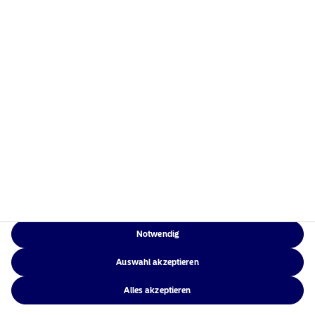
Home
Nutzungsbedingungen
Über uns
Datenschutzerklärung
Fonds
Cookie-Richtlinien
Verantwortungsbewusste
Zugänglichkeit
Investments
Sitemap
News
Kontakt
Notwendig
NAM Global
Auswahl akzeptieren
Alles akzeptieren
©2026 – Nordea Asset Management – alle Rechte vorbehalten