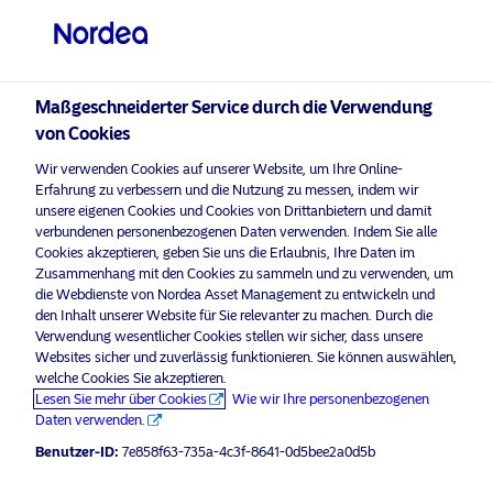
Professioneller Anleger
Maßgeschneiderter Service durch die Verwendung
visit NordeaAssetManagement.com
von Cookies
Wir verwenden Cookies auf unserer Website, um Ihre Online-
Erfahrung zu verbessern und die Nutzung zu messen, indem wir
unsere eigenen Cookies und Cookies von Drittanbietern und damit
Bitte wählen Sie Ihr Anlegerprofil
verbundenen personenbezogenen Daten verwenden. Indem Sie alle
aus
Cookies akzeptieren, geben Sie uns die Erlaubnis, Ihre Daten im
Zusammenhang mit den Cookies zu sammeln und zu verwenden, um
die Webdienste von Nordea Asset Management zu entwickeln und
Land
den Inhalt unserer Website für Sie relevanter zu machen. Durch die
Verwendung wesentlicher Cookies stellen wir sicher, dass unsere
Österreich
Websites sicher und zuverlässig funktionieren. Sie können auswählen,
welche Cookies Sie akzeptieren.
Lesen Sie mehr über Cookies
Wie wir Ihre personenbezogenen
Sprache
Daten verwenden.
Benutzer-ID:
7e858f63-735a-4c3f-8641-0d5bee2a0d5b
Deutsch