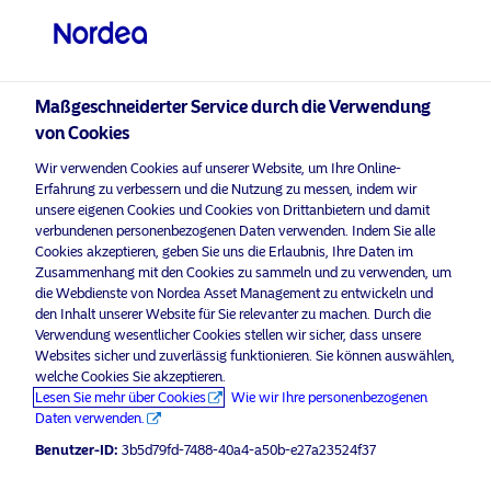
Professioneller Anleger
visit NordeaAssetManagement.com
Maßgeschneiderter Service durch die Verwendung
von Cookies
Bitte wählen Sie Ihr Anlegerprofil
Wir verwenden Cookies auf unserer Website, um Ihre Online-
aus
Erfahrung zu verbessern und die Nutzung zu messen, indem wir
unsere eigenen Cookies und Cookies von Drittanbietern und damit
Land
verbundenen personenbezogenen Daten verwenden. Indem Sie alle
Cookies akzeptieren, geben Sie uns die Erlaubnis, Ihre Daten im
Zusammenhang mit den Cookies zu sammeln und zu verwenden, um
Österreich
die Webdienste von Nordea Asset Management zu entwickeln und
den Inhalt unserer Website für Sie relevanter zu machen. Durch die
Verwendung wesentlicher Cookies stellen wir sicher, dass unsere
Sprache
Websites sicher und zuverlässig funktionieren. Sie können auswählen,
welche Cookies Sie akzeptieren.
Lesen Sie mehr über Cookies
Wie wir Ihre personenbezogenen
Deutsch
Daten verwenden.
Benutzer-ID:
3b5d79fd-7488-40a4-a50b-e27a23524f37
Anleger-Typ