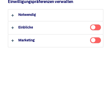
Einwilligungspräferenzen verwalten
Nordea Asset Management ist einer der größten Asset
Professioneller Anleger
Privater Anleger
Manager in den nordischen Ländern und verfügt über
Notwendig
eine globale Präsenz in Europa, Amerika und Asien.
Einblicke
Risikohinweise
Marketing
Home
Nutzungsbedingungen
Über uns
Datenschutzerklärung
Fonds
Cookie-Richtlinien
Verantwortungsbewusste
Zugänglichkeit
Investments
Sitemap
News
Kontakt