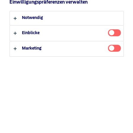
Einwilligungspräferenzen verwalten
Deutsch
Notwendig
Anteilsklassen
Anleger-Typ
Einblicke
Professioneller Anleger
Privater Anleger
Marketing