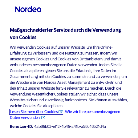
Professioneller Anleger
Maßgeschneiderter Service durch die Verwendung
von Cookies
visit NordeaAssetManagement.com
Wir verwenden Cookies auf unserer Website, um Ihre Online-
Erfahrung zu verbessern und die Nutzung zu messen, indem wir
unsere eigenen Cookies und Cookies von Drittanbietern und damit
verbundenen personenbezogenen Daten verwenden. Indem Sie alle
Cookies akzeptieren, geben Sie uns die Erlaubnis, Ihre Daten im
Bitte wählen Sie Ihr Anlegerprofil
Zusammenhang mit den Cookies zu sammeln und zu verwenden, um
aus
die Webdienste von Nordea Asset Management zu entwickeln und
den Inhalt unserer Website für Sie relevanter zu machen. Durch die
Land
Verwendung wesentlicher Cookies stellen wir sicher, dass unsere
Websites sicher und zuverlässig funktionieren. Sie können auswählen,
welche Cookies Sie akzeptieren.
Österreich
Lesen Sie mehr über Cookies
Wie wir Ihre personenbezogenen
Daten verwenden.
Benutzer-ID:
4ab86b03-ef12-4b46-a41b-a58c48521d4a
Sprache