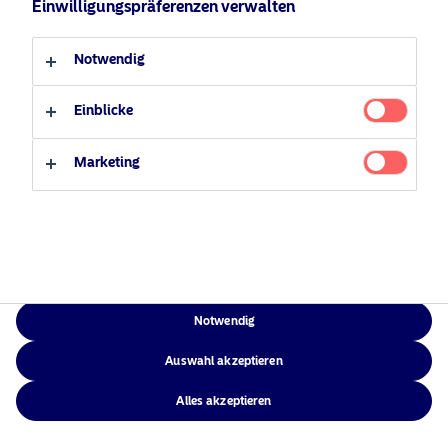
Einwilligungspräferenzen verwalten
Verantwortungsbewusste
Zugänglichkeit
Professioneller Anleger
Privater Anleger
Investments
Sitemap
Notwendig
News
Kontakt
Einblicke
Marketing
NAM Global
©2026 – Nordea Asset Management – alle Rechte vorbehalten
Notwendig
Auswahl akzeptieren
Alles akzeptieren