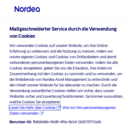
Privater Anleger
visit NordeaAssetManagement.com
Maßgeschneiderter Service durch die Verwendung
von Cookies
Bitte wählen Sie Ihr Anlegerprofil
Wir verwenden Cookies auf unserer Website, um Ihre Online-
aus
Erfahrung zu verbessern und die Nutzung zu messen, indem wir
unsere eigenen Cookies und Cookies von Drittanbietern und damit
Land
verbundenen personenbezogenen Daten verwenden. Indem Sie alle
Nordea Asset Management ist einer der größten Asset
Cookies akzeptieren, geben Sie uns die Erlaubnis, Ihre Daten im
Manager in den nordischen Ländern und verfügt über
Zusammenhang mit den Cookies zu sammeln und zu verwenden, um
Österreich
eine globale Präsenz in Europa, Amerika und Asien.
die Webdienste von Nordea Asset Management zu entwickeln und
den Inhalt unserer Website für Sie relevanter zu machen. Durch die
Verwendung wesentlicher Cookies stellen wir sicher, dass unsere
Risikohinweise
Sprache
Websites sicher und zuverlässig funktionieren. Sie können auswählen,
welche Cookies Sie akzeptieren.
Lesen Sie mehr über Cookies
Wie wir Ihre personenbezogenen
Deutsch
Home
Nutzungsbedingungen
Daten verwenden.
Über uns
Datenschutzerklärung
Benutzer-ID:
fb8d44bb-96d8-4f0e-8e3d-2b0579713a9c
Anleger-Typ
Fonds
Cookie-Richtlinien