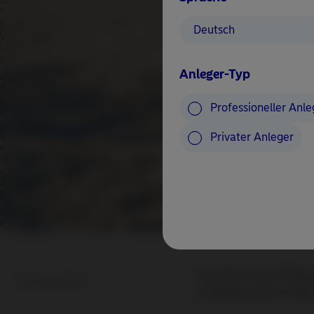
Deutsch
Anleger-Typ
Professioneller Anle
Privater Anleger
Nordea Asset Mana
9 Oktober 2024
Engagement im Ber