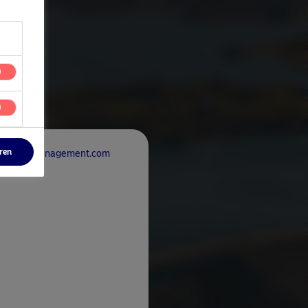
eren
rdeaAssetManagement.com