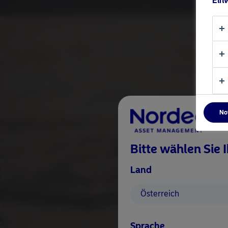
Einw
News
No
Bitte wählen Sie 
Land
Österreich
Sprache