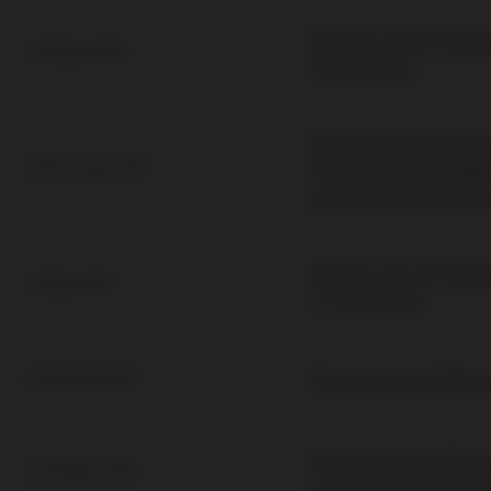
Nordea Asset Mana
3 Oktober 2022
Ownership
Nordea Asset Mana
Finanzberater hab
30 November 2021
kein ESG-Produkt 
Nordea Asset Manag
10 März 2021
in fossil fuel
Nordea Asset Man
28 Oktober 2020
Nordea Asset Manag
26 Oktober 2020
construction of a c