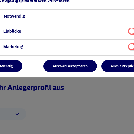
illigungspräferenzen verwalten
Notwendig
Einblicke
Marketing
twendig
Auswahl akzeptieren
Alles akzepti
visit No
Ihr Anlegerprofil aus