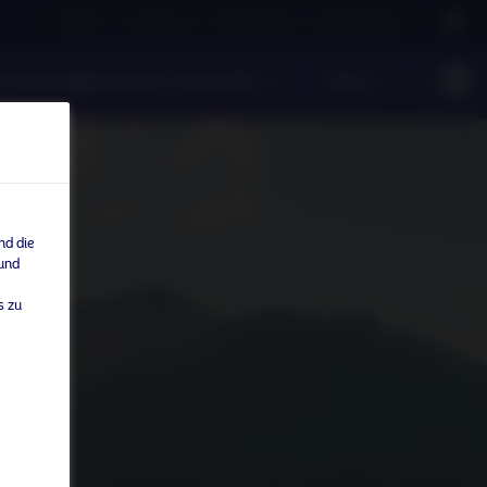
Careers
Contact us
NAM Global
Nordea Group
ntwortungsbewusste Investments
News
nd die
 und
s zu