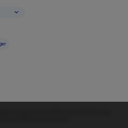
ger
gement gewinnt den PRI Award 2024 für sein
eich der Methanemissionen