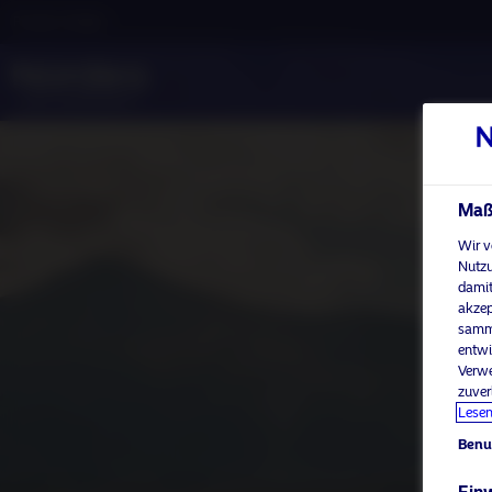
Privater Anleger
Maßg
Wir v
Nutzu
damit
akzep
samme
entwi
Verwe
zuver
Lesen
Benu