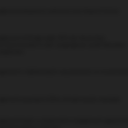
gement pleased to welcome new Head of Active
gement Umfrage zeigt: 65% der deutschen
en ihren Kunden in den vergangenen zwölf Monaten
angeboten
ement is tightening its requirements on investmen
agement awarded £325m climate equity mandate
ement leads a collaborative engagement against t
oal-fired plant in Vietnam