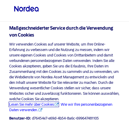
Privater Anleger
visit NordeaAssetManagement.com
Maßgeschneiderter Service durch die Verwendung
von Cookies
Wir verwenden Cookies auf unserer Website, um Ihre Online-
Erfahrung zu verbessern und die Nutzung zu messen, indem wir
Bitte wählen Sie Ihr Anlegerprofil
unsere eigenen Cookies und Cookies von Drittanbietern und damit
aus
verbundenen personenbezogenen Daten verwenden. Indem Sie alle
Cookies akzeptieren, geben Sie uns die Erlaubnis, Ihre Daten im
Zusammenhang mit den Cookies zu sammeln und zu verwenden, um
Land
die Webdienste von Nordea Asset Management zu entwickeln und
Werbematerial
den Inhalt unserer Website für Sie relevanter zu machen. Durch die
Österreich
Nordea Asset Management gewinnt
Verwendung wesentlicher Cookies stellen wir sicher, dass unsere
Websites sicher und zuverlässig funktionieren. Sie können auswählen,
den PRI Award 2024 für sein
welche Cookies Sie akzeptieren.
Engagement im Bereich der
Sprache
Lesen Sie mehr über Cookies
Wie wir Ihre personenbezogenen
Methanemissionen
Daten verwenden.
Deutsch
Benutzer-ID:
d76454e7-e69d-4b54-8a6c-699647481105
9 Oktober 2024
Pressemitteilungen