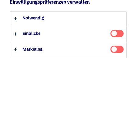
Einwilligungspräferenzen verwalten
Anleger-Typ
Notwendig
Professioneller Anleger
Privater Anleger
Luxemburg, LU, 9. Oktober 2024
— Nordea Asset
Management (NAM) erhält den renommierten PRI
Einblicke
Award für seine Führungsrolle beim Klimaschutz
Nordea Asset Management (NAM) wurde von den
Marketing
Principles for Responsible Investment (PRI) für seine
Führungsrolle bei einem gemeinsamen Engagement von
rund 20 Investoren ausgezeichnet. Die Initiative
konzentriert sich auf die Verbesserung der Offenlegung
und die Reduzierung der Methanemissionen von
Unternehmen in den Bereichen Energie, Versorgung und
Abfallwirtschaft auf nahezu Null. NAM wurde gestern bei
der Verleihung der PRI Awards in Toronto, Kanada, mit
dem begehrten „Recognition for Action – Climate“-Award
ausgezeichnet.
Mit den PRI Awards werden Vermögensverwalter,
Vermögenseigentümer und Dienstleister ausgezeichnet,