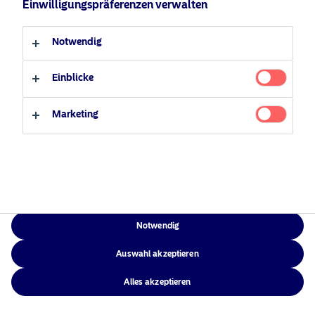
Einwilligungspräferenzen verwalten
Verantwortungsbewusste
Zugänglichkeit
Professioneller Anleger
Privater Anleger
Investments
Sitemap
Notwendig
News
Kontakt
Einblicke
Marketing
NAM Global
©2026 – Nordea Asset Management – alle Rechte vorbehalten
Notwendig
Auswahl akzeptieren
Alles akzeptieren