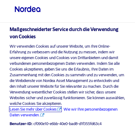
Privater Anleger
visit NordeaAssetManagement.com
Maßgeschneiderter Service durch die Verwendung
von Cookies
Bitte wählen Sie Ihr Anlegerprofil
Wir verwenden Cookies auf unserer Website, um Ihre Online-
aus
Erfahrung zu verbessern und die Nutzung zu messen, indem wir
unsere eigenen Cookies und Cookies von Drittanbietern und damit
Land
verbundenen personenbezogenen Daten verwenden. Indem Sie alle
Nordea Asset Management ist einer der größten Asset
Cookies akzeptieren, geben Sie uns die Erlaubnis, Ihre Daten im
Manager in den nordischen Ländern und verfügt über
Zusammenhang mit den Cookies zu sammeln und zu verwenden, um
Österreich
eine globale Präsenz in Europa, Amerika und Asien.
die Webdienste von Nordea Asset Management zu entwickeln und
den Inhalt unserer Website für Sie relevanter zu machen. Durch die
Verwendung wesentlicher Cookies stellen wir sicher, dass unsere
Risikohinweise
Sprache
Websites sicher und zuverlässig funktionieren. Sie können auswählen,
welche Cookies Sie akzeptieren.
Lesen Sie mehr über Cookies
Wie wir Ihre personenbezogenen
Deutsch
Home
Nutzungsbedingungen
Daten verwenden.
Über uns
Datenschutzerklärung
Benutzer-ID:
cf090e10-e6bb-40e0-bad8-d1f355fd63c4
Anleger-Typ
Fonds
Cookie-Richtlinien