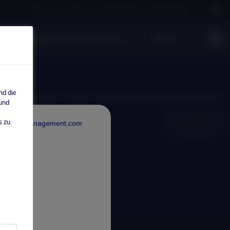
Careers
Contact us
NAM Global
Nordea Group
ntwortungsbewusste Investments
News
nd die
 und
NAM Global
s zu
rdeaAssetManagement.com