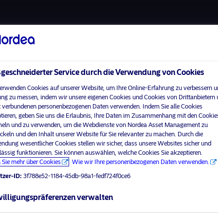
Über uns
Fonds
Vera
eschneiderter Service durch die Verwendung von Cookies
erwenden Cookies auf unserer Website, um Ihre Online-Erfahrung zu verbessern u
ng zu messen, indem wir unsere eigenen Cookies und Cookies von Drittanbietern
 verbundenen personenbezogenen Daten verwenden. Indem Sie alle Cookies
Home
Nutzungsbedingungen
tieren, geben Sie uns die Erlaubnis, Ihre Daten im Zusammenhang mit den Cookie
visit No
Über uns
Datenschutzerklärung
ln und zu verwenden, um die Webdienste von Nordea Asset Management zu
ckeln und den Inhalt unserer Website für Sie relevanter zu machen. Durch die
Fonds
Cookie-Richtlinien
ndung wesentlicher Cookies stellen wir sicher, dass unsere Websites sicher und
Ihr Anlegerprofil aus
Verantwortungsbewusste
Zugänglichkeit
lässig funktionieren. Sie können auswählen, welche Cookies Sie akzeptieren.
Investments
 Sie mehr über Cookies
Wie wir Ihre personenbezogenen Daten verwenden.
Sitemap
News
tzer-ID:
3f788e52-1184-45db-98a1-fedf724f0ce6
Kontakt
illigungspräferenzen verwalten