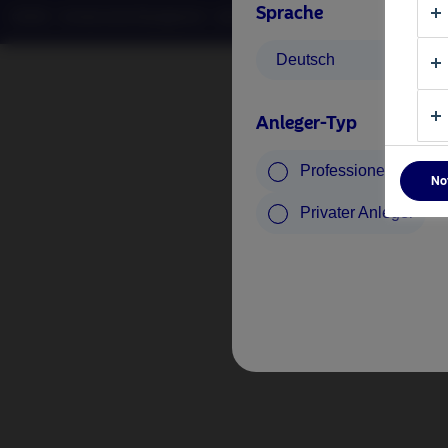
Sprache
©2026 – Nordea Asset Management – alle Rechte vorbehalten
Deutsch
Anleger-Typ
Professioneller Anle
No
Privater Anleger