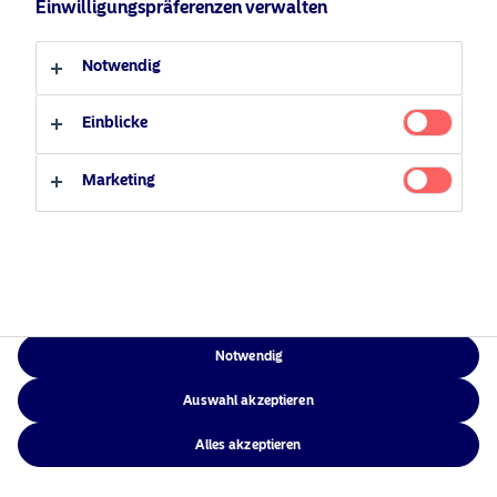
Einwilligungspräferenzen verwalten
Verantwortungsbewusste
Zugänglichkeit
Professioneller Anleger
Privater Anleger
Investments
Sitemap
Notwendig
News
Kontakt
Einblicke
Marketing
NAM Global
©2026 – Nordea Asset Management – alle Rechte vorbehalten
Notwendig
Auswahl akzeptieren
Alles akzeptieren