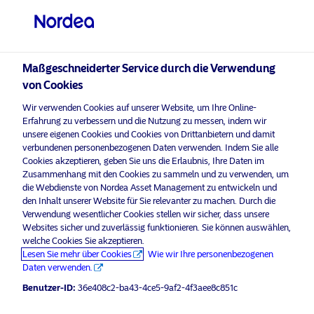
Privater Anleger
visit NordeaAssetManagement.com
Maßgeschneiderter Service durch die Verwendung
von Cookies
Bitte wählen Sie Ihr Anlegerprofil
Wir verwenden Cookies auf unserer Website, um Ihre Online-
aus
Erfahrung zu verbessern und die Nutzung zu messen, indem wir
unsere eigenen Cookies und Cookies von Drittanbietern und damit
Land
verbundenen personenbezogenen Daten verwenden. Indem Sie alle
Nordea Asset Management ist einer der größten Asset
Cookies akzeptieren, geben Sie uns die Erlaubnis, Ihre Daten im
Manager in den nordischen Ländern und verfügt über
Zusammenhang mit den Cookies zu sammeln und zu verwenden, um
Österreich
eine globale Präsenz in Europa, Amerika und Asien.
die Webdienste von Nordea Asset Management zu entwickeln und
den Inhalt unserer Website für Sie relevanter zu machen. Durch die
Verwendung wesentlicher Cookies stellen wir sicher, dass unsere
Risikohinweise
Sprache
Websites sicher und zuverlässig funktionieren. Sie können auswählen,
welche Cookies Sie akzeptieren.
Lesen Sie mehr über Cookies
Wie wir Ihre personenbezogenen
Deutsch
Home
Nutzungsbedingungen
Daten verwenden.
Über uns
Datenschutzerklärung
Benutzer-ID:
36e408c2-ba43-4ce5-9af2-4f3aee8c851c
Anleger-Typ
Fonds
Cookie-Richtlinien