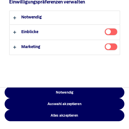
Einwilligungspräferenzen verwalten
Verantwortungsbewusste
Zugänglichkeit
Professioneller Anleger
Privater Anleger
Investments
Sitemap
Notwendig
News
Kontakt
Einblicke
Marketing
NAM Global
©2026 – Nordea Asset Management – alle Rechte vorbehalten
Notwendig
Auswahl akzeptieren
Alles akzeptieren