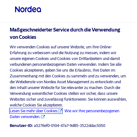
Privater Anleger
visit NordeaAssetManagement.com
Maßgeschneiderter Service durch die Verwendung
von Cookies
Bitte wählen Sie Ihr Anlegerprofil
Wir verwenden Cookies auf unserer Website, um Ihre Online-
aus
Erfahrung zu verbessern und die Nutzung zu messen, indem wir
unsere eigenen Cookies und Cookies von Drittanbietern und damit
Land
verbundenen personenbezogenen Daten verwenden. Indem Sie alle
Nordea Asset Management ist einer der größten Asset
Cookies akzeptieren, geben Sie uns die Erlaubnis, Ihre Daten im
Manager in den nordischen Ländern und verfügt über
Zusammenhang mit den Cookies zu sammeln und zu verwenden, um
Österreich
eine globale Präsenz in Europa, Amerika und Asien.
die Webdienste von Nordea Asset Management zu entwickeln und
den Inhalt unserer Website für Sie relevanter zu machen. Durch die
Verwendung wesentlicher Cookies stellen wir sicher, dass unsere
Risikohinweise
Sprache
Websites sicher und zuverlässig funktionieren. Sie können auswählen,
welche Cookies Sie akzeptieren.
Lesen Sie mehr über Cookies
Wie wir Ihre personenbezogenen
Deutsch
Home
Nutzungsbedingungen
Daten verwenden.
Über uns
Datenschutzerklärung
Benutzer-ID:
a5276ef0-0104-47a7-9d85-3522ddac5050
Anleger-Typ
Fonds
Cookie-Richtlinien